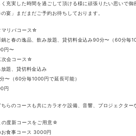
しく充実した時間を過ごして頂ける様に頑張りたい思いで御
春の宴」まだまだご予約お待ちしております。
タマリバコース☆
彩鍋と春の逸品、飲み放題、貸切料金込み90分〜（60分毎1
00円〜
二次会コース☆
み放題、貸切料金込み
0分〜（60分毎1000円で延長可能）
00円
どちらのコースも共にカラオケ設備、音響、プロジェクター
この度新コースをご用意☆
お食事コース 3000円