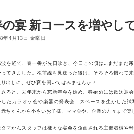
春の宴 新コースを増やし
18年4月13日 金曜日
寒波を経て、春一番が先日吹き、今日この頃は…まだまだ寒
やってきました。桜前線を見送った後は、そろそろ慣れて来
走り出しに、ぜひ宴を開いてはみませんか？
り返ると、去年末から忘新年会を始め、春始めには歓送迎会
かしたカラオケ会や楽器の発表会、スペースを生かした試
、赤ちゃんから小さいお子様、ママ会や、企業の方々まで楽
達タマかんスタッフは様々な宴会を企画される主催者様や幹