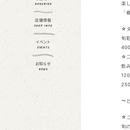
楽
HOKURIKU
「
店舗情報
SHOP INFO
☆
旬
イベント
40
EVENTS
☆
お知らせ
飲
NEWS
12
25
〜
☆
旬の