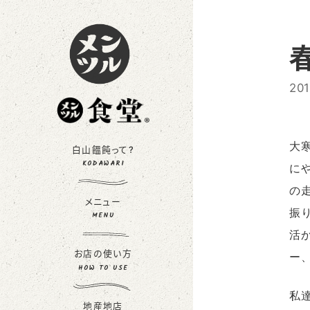
20
大
白山饂飩って?
KODAWARI
に
の
メニュー
振
MENU
活
お店の使い方
ー
HOW TO USE
私
地産地店