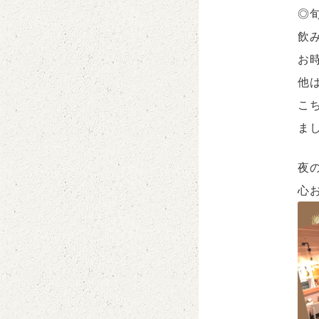
◎
飲
お
他
こ
ま
夜
心