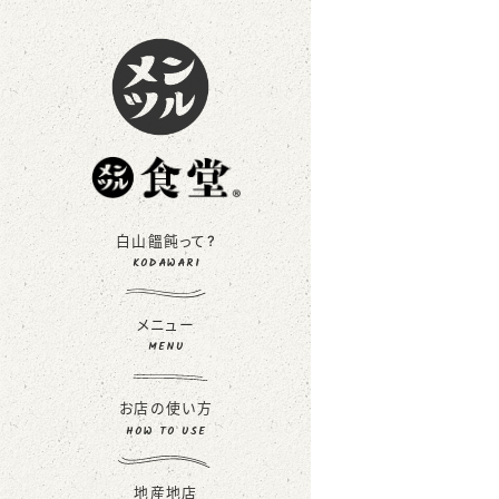
白山饂飩って?
KODAWARI
メニュー
MENU
お店の使い方
HOW TO USE
地産地店