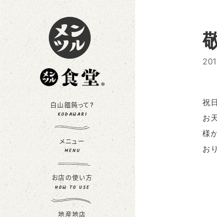
20
祝
白山饂飩って?
KODAWARI
お
様
メニュー
お
MENU
お店の使い方
HOW TO USE
地産地店